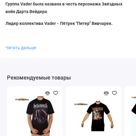
Группа Vader была названа в честь персонажа Звёздных
войн Дарта Вейдера
.
Лидер коллектива Vader -
Пётрек "Питер" Вивчарек.
Любимый алкогольный коктейль
Пётрека Вивчарека -
Читать дальше
"Кровавая Мэри",водка с томатным соком.
Рекомендуемые товары
Состав группы Vader : Пётрек "Питер" Вивчарек,Марек
"Спайдер"Паёнк,Джеймс Стюарт,Томаш "Галь" Галицкий.
В нашем магазине представлена уникальная атрибутика
группы Vader,которую возможно купить в один клик онлайн
с доставкой по Москве и другим регионам России и мира.