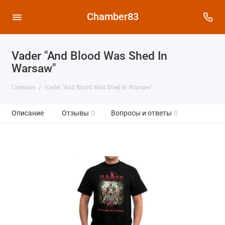
Chamber83
Vader "And Blood Was Shed In
Warsaw"
Главная
Vader "And Blood Was Shed In Warsaw"
Описание
Отзывы
0
Вопросы и ответы
0