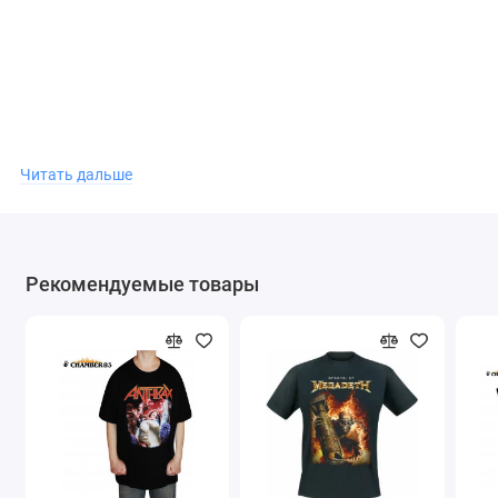
Группа Metallica образовалась в городе Лос-Анджелес в
Читать дальше
1981 году,США .
Музыка Metallica это смесь из спид-метала с элементами
Рекомендуемые товары
трэш-метала.
Группа Metallica оказала огромное влияние на развитие
спид-трэш -метала в мире.