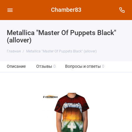
Chamber83
Metallica "Master Of Puppets Black"
(allover)
Главная
Metallica "Master Of Puppets Black" (allover)
Описание
Отзывы
0
Вопросы и ответы
0