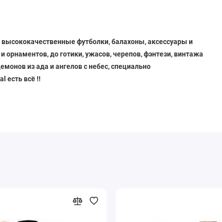
 и высококачественные футболки, балахоны, аксессуары и
 и орнаментов, до готики, ужасов, черепов, фэнтези, винтажа
емонов из ада и ангелов с небес
, специально
l есть всё !!
уникальную продукцию от демонов из Ада!!
 качественные предметы одежды,которые всегда удивляют
ерепами,хардкора,готики,фэнтези,винтажа до хоррор моды.
трибутика Horror Wear
,которую возможно купить в один
ссии и мира.