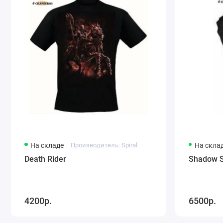
На складе
Производитель: Spiral
На скла
Death Rider
Shadow S
4200р.
6500р.