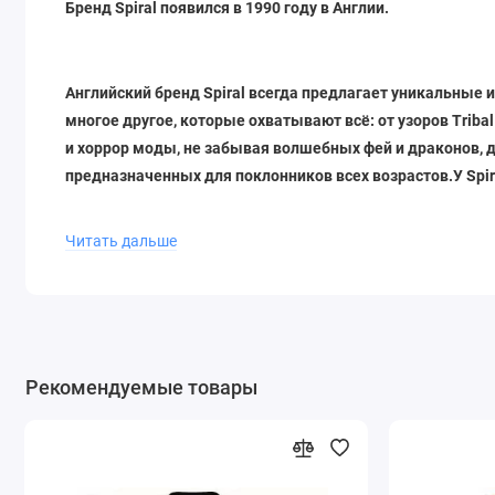
Бренд Spiral появился в 1990 году в Англии.
Английский бренд Spiral всегда предлагает уникальные
многое другое, которые охватывают всё: от узоров Tribal
и хоррор моды, не забывая волшебных фей и драконов,
д
предназначенных для поклонников всех возрастов.У Spira
Бренд Spiral всегда предлагает только качественную и 
Читать дальше
Бренд Spiral всегда преподносит только уникальные и
своей необычностью и неповторимостью от футболок с ч
Рекомендуемые товары
В нашем магазине представлена уникальная,фирменная а
клик онлайн с доставкой по Москве и другим регионам Ро