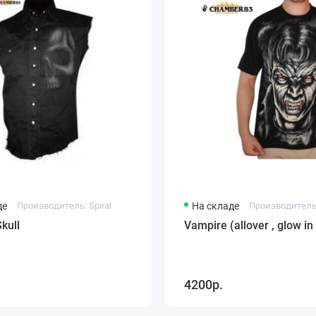
де
Производитель: Spiral
На складе
kull
Vampire (allover , glow in
4200р.