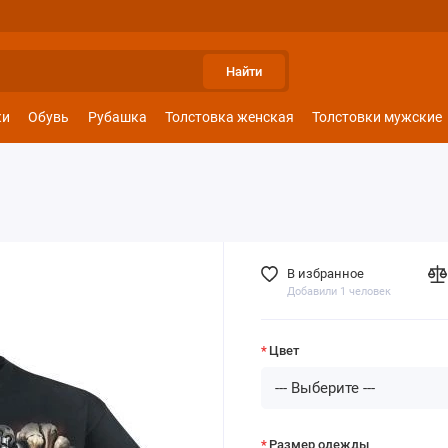
Найти
ки
Обувь
Рубашка
Толстовка женская
Толстовки мужские
В избранное
Добавили 1 человек
Цвет
Размер одежды