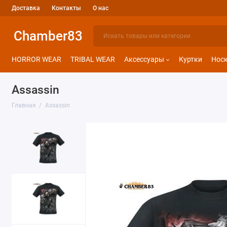
Доставка
Контакты
О нас
Chamber83
HORROR WEAR
TRIBAL WEAR
Аксессуары
Куртки
Нос
Assassin
Главная
Assassin