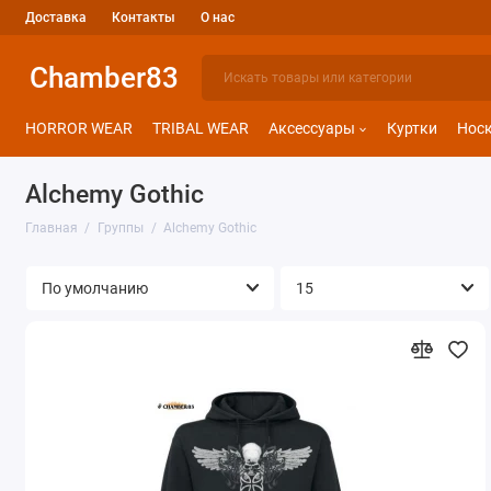
Доставка
Контакты
О нас
Chamber83
HORROR WEAR
TRIBAL WEAR
Аксессуары
Куртки
Нос
Alchemy Gothic
Главная
Группы
Alchemy Gothic