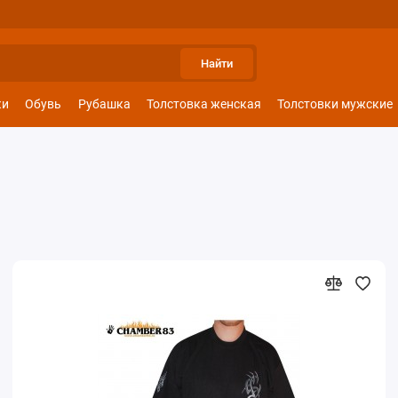
Найти
ки
Обувь
Рубашка
Толстовка женская
Толстовки мужские